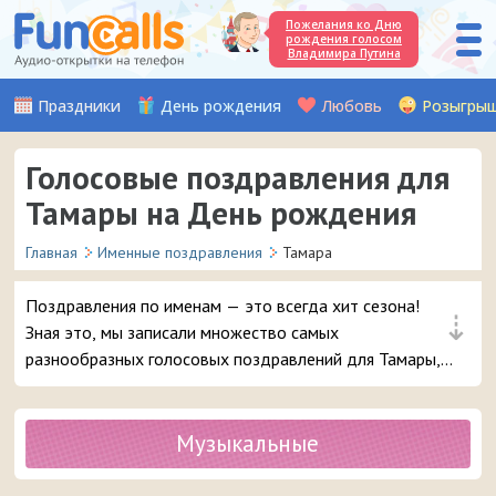
Пожелания ко Дню
рождения голосом
Владимира Путина
Праздники
День рождения
Любовь
Розыгры
Голосовые поздравления для
Тамары на День рождения
Главная
Именные поздравления
Тамара
Поздравления по именам — это всегда хит сезона!
⇣
Зная это, мы записали множество самых
разнообразных голосовых поздравлений для Тамары,
чтобы вы могли с выдумкой поздравить с Днём
рождения вашу подругу или знакомую девочку с таким
именем. Выбирайте лучшее поздравление и в 3 клика
Музыкальные
отправляйте его на телефон девушке.