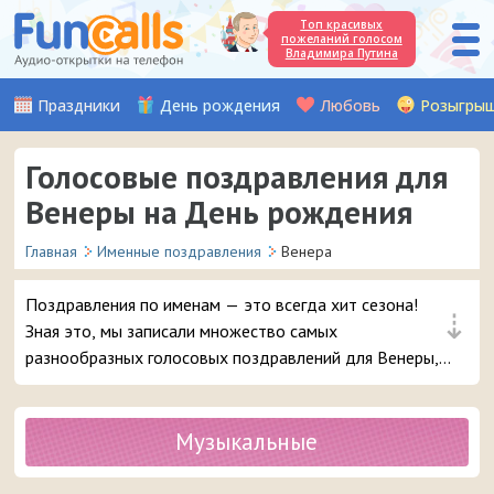
Топ красивых
пожеланий голосом
Владимира Путина
Праздники
День рождения
Любовь
Розыгры
Голосовые поздравления для
Венеры на День рождения
Главная
Именные поздравления
Венера
Поздравления по именам — это всегда хит сезона!
⇣
Зная это, мы записали множество самых
разнообразных голосовых поздравлений для Венеры,
чтобы вы могли с выдумкой поздравить с Днём
рождения вашу подругу, любимую женщину или
знакомую девочку с таким именем. Выбирайте самое
Музыкальные
красивое аудио поздравление и в 3 клика отправляйте
его на телефон девушке.