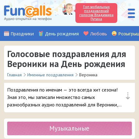
Топ мобильных
поздравлений
голосом Владимира
Путина
Праздники
День рождения
Любовь
Розыгры
Голосовые поздравления для
Вероники на День рождения
Главная
Именные поздравления
Вероника
Поздравления по именам — это всегда хит сезона!
⇣
Зная это, мы записали множество самых
разнообразных аудио поздравлений для Вероники,
чтобы вы могли с выдумкой поздравить с Днём
рождения вашу подругу, любимую женщину или
знакомую девочку с таким именем. Выбирайте самое
Музыкальные
красивое голосовое поздравление и в 3 клика