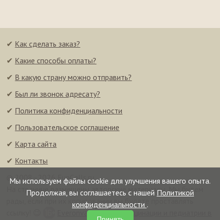
✔
Как сделать заказ?
✔
Какие способы оплаты?
✔
В какую страну можно отправить?
✔
Был ли звонок адресату?
✔
Политика конфиденциальности
✔
Пользовательское соглашение
✔
Карта сайта
✔
Контакты
© 2008–2026 FunCalls.ru
Мы используем файлы cookie для улучшения вашего опыта.
На странице размещены авторские материалы. Мы будем
Продолжая, вы соглашаетесь с нашей
Политикой
рады, если при их копировании вы будете проставлять
конфиденциальности
.
ссылку! 😉
Everonvax — центр вакцинации и педиатрии в
Принять