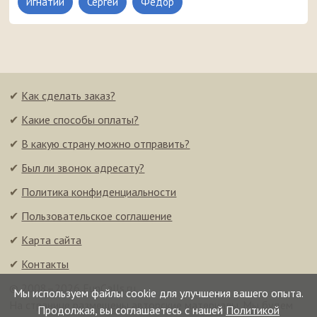
Игнатий
Сергей
Федор
✔
Как сделать заказ?
✔
Какие способы оплаты?
✔
В какую страну можно отправить?
✔
Был ли звонок адресату?
✔
Политика конфиденциальности
✔
Пользовательское соглашение
✔
Карта сайта
✔
Контакты
© 2008–2026 FunCalls.ru
Мы используем файлы cookie для улучшения вашего опыта.
На странице размещены авторские материалы. Мы будем
Продолжая, вы соглашаетесь с нашей
Политикой