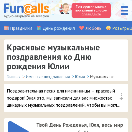
Топ оригинальных
пожеланий голосом
президента
Праздники
День рождения
Любовь
Розыгры
Красивые музыкальные
поздравления ко Дню
рождения Юлии
Главная
Именные поздравления
Юлия
Музыкальные
Поздравительная песня для именинницы — красивый
⇣
подарок! Зная это, мы записали для вас множество
шикарных музыкальных поздравлений, чтобы вы могли
удивить и порадовать вашу подругу или знакомую с
именем Юлия в день её рождения.
Твой День Рожденья, Юля, весь мир