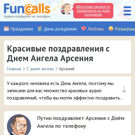
Шуточные звонки от
президента ко Дню
рождения
Праздники
День рождения
Любовь
Розыгры
Красивые поздравления с
Днем Ангела Арсения
Главная
С днем ангела
Арсений
У каждого человека есть День Ангела, поэтому мы
⇣
записали для вас множество красивых аудио
поздравлений, чтобы вы могли эффектно поздравить
вашего друга или знакомого с именем Арсений. Просто
выберите самое интересное поздравление с
Путин поздравляет Арсения с Днём
именинами и отправьте его в 3 клика на мобильный
Ангела по телефону
телефон адресата.