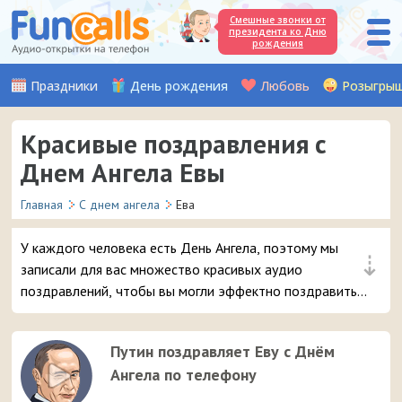
Смешные звонки от
президента ко Дню
рождения
Праздники
День рождения
Любовь
Розыгры
Красивые поздравления с
Днем Ангела Евы
Главная
С днем ангела
Ева
У каждого человека есть День Ангела, поэтому мы
⇣
записали для вас множество красивых аудио
поздравлений, чтобы вы могли эффектно поздравить
вашу подругу или знакомую с именем Ева. Просто
выберите самое интересное поздравление с
Путин поздравляет Еву с Днём
именинами и отправьте его в 3 клика на мобильный
Ангела по телефону
телефон адресата.