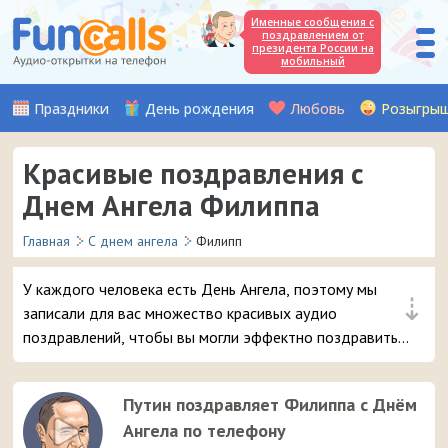
Именные сообщения с
поздравлением от
президента России на
мобильный
Праздники
День рождения
Любовь
Розыгры
Красивые поздравления с
Днем Ангела Филиппа
Главная
С днем ангела
Филипп
У каждого человека есть День Ангела, поэтому мы
⇣
записали для вас множество красивых аудио
поздравлений, чтобы вы могли эффектно поздравить
вашего друга или знакомого с именем Филипп. Просто
выберите самое интересное поздравление с
Путин поздравляет Филиппа с Днём
именинами и отправьте его в 3 клика на мобильный
Ангела по телефону
телефон адресата.