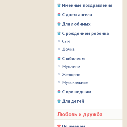
Именные поздравления
С днем ангела
Для любимых
С рождением ребенка
Сын
Дочка
С юбилеем
Мужчине
Женщине
Музыкальные
С прошедшим
Для детей
Любовь и дружба
По именам