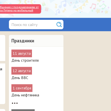
общения с поздравлением от
ра Путина на мобильный
Праздники
11 августа
День строителя
ля
12 августа
День ВВС
1 сентября
День нефтяника
•••