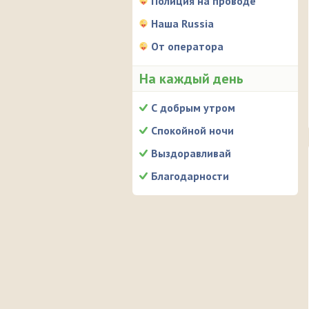
Полиция на проводе
Наша Russia
От оператора
На каждый день
С добрым утром
Спокойной ночи
Выздоравливай
Благодарности