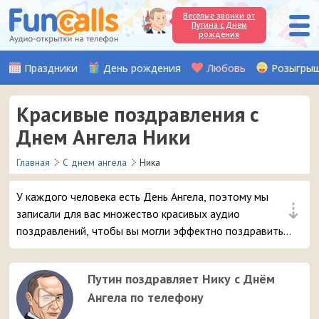
Весёлые звонки от
Путина с Днем
рождения
Праздники
День рождения
Любовь
Розыгры
Красивые поздравления с
Днем Ангела Ники
Главная
С днем ангела
Ника
У каждого человека есть День Ангела, поэтому мы
⇣
записали для вас множество красивых аудио
поздравлений, чтобы вы могли эффектно поздравить
вашу подругу или знакомую с именем Ника. Просто
выберите самое интересное поздравление с
Путин поздравляет Нику с Днём
именинами и отправьте его в 3 клика на мобильный
Ангела по телефону
телефон адресата.