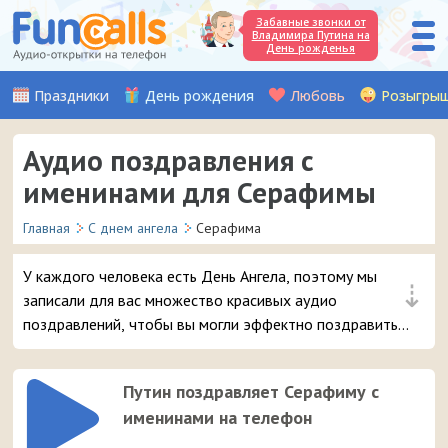
Забавные звонки от
Владимира Путина на
День рожденья
Праздники
День рождения
Любовь
Розыгры
Аудио поздравления с
именинами для Серафимы
Главная
С днем ангела
Серафима
У каждого человека есть День Ангела, поэтому мы
⇣
записали для вас множество красивых аудио
поздравлений, чтобы вы могли эффектно поздравить
вашу подругу или знакомую с именем Серафима.
Просто выберите самое интересное поздравление с
Путин поздравляет Серафиму с
именинами и отправьте его в 3 клика на мобильный
именинами на телефон
телефон адресата.