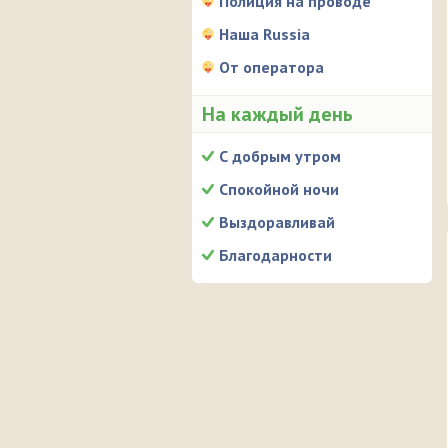
Полиция на проводе
Наша Russia
От оператора
На каждый день
С добрым утром
Спокойной ночи
Выздоравливай
Благодарности