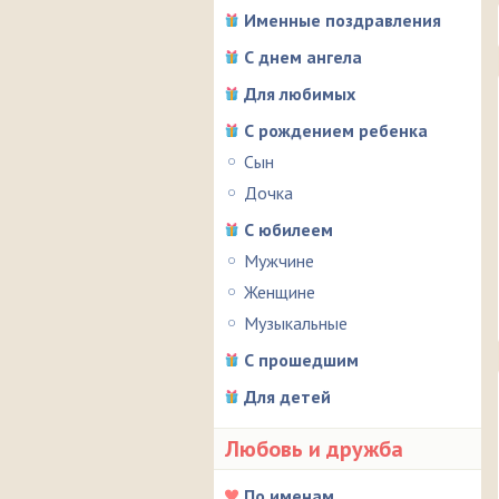
Именные поздравления
С днем ангела
Для любимых
С рождением ребенка
Сын
Дочка
С юбилеем
Мужчине
Женщине
Музыкальные
С прошедшим
Для детей
Любовь и дружба
По именам