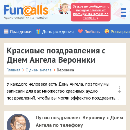
Звуковые сообщения с
поздравлением от
президента Путина по
телефону
Праздники
День рождения
Любовь
Розыгры
Красивые поздравления с
Днем Ангела Вероники
Главная
С днем ангела
Вероника
У каждого человека есть День Ангела, поэтому мы
⇣
записали для вас множество красивых аудио
поздравлений, чтобы вы могли эффектно поздравить
вашу подругу или знакомую с именем Вероника.
Просто выберите самое интересное поздравление с
Путин поздравляет Веронику с Днём
именинами и отправьте его в 3 клика на мобильный
Ангела по телефону
телефон адресата.