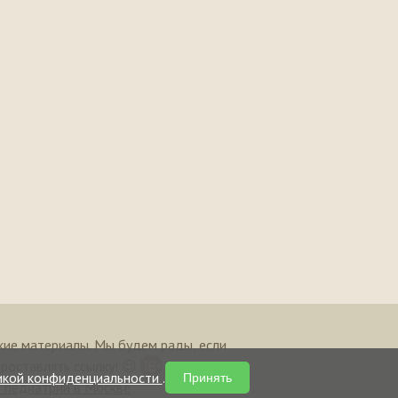
кие материалы. Мы будем рады, если
проставлять ссылку! 😉
икой конфиденциальности
.
Принять
и педиатрии в Москве