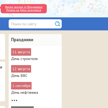
Яркие звонки от Владимира
Путина на День рожденья
Праздники
11 августа
День строителя
ля
12 августа
День ВВС
1 сентября
День нефтяника
•••