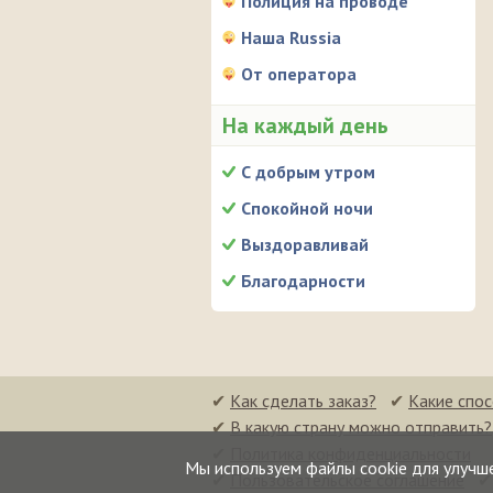
Полиция на проводе
Наша Russia
От оператора
На каждый день
С добрым утром
Спокойной ночи
Выздоравливай
Благодарности
✔
Как сделать заказ?
✔
Какие спо
✔
В какую страну можно отправить?
✔
Политика конфиденциальности
Мы используем файлы cookie для улучш
✔
Пользовательское соглашение