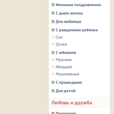
Именные поздравления
С днем ангела
Для любимых
С рождением ребенка
Сын
Дочка
С юбилеем
Мужчине
Женщине
Музыкальные
С прошедшим
Для детей
Любовь и дружба
Признания