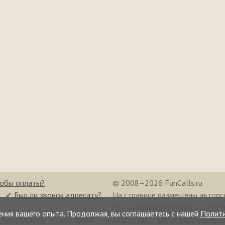
собы оплаты?
© 2008–2026 FunCalls.ru
✔
Был ли звонок адресату?
На странице размещены авторс
при их копировании вы будете 
ения вашего опыта. Продолжая, вы соглашаетесь с нашей
Полит
✔
Карта сайта
✔
Контакты
Everonvax — центр вакцинации 