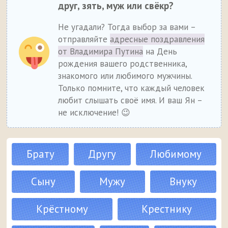
друг, зять, муж или свёкр?
Не угадали? Тогда выбор за вами –
отправляйте
адресные поздравления
от Владимира Путина
на День
рождения вашего родственника,
знакомого или любимого мужчины.
Только помните, что каждый человек
любит слышать своё имя. И ваш Ян –
не исключение! 😉
Брату
Другу
Любимому
Сыну
Мужу
Внуку
Крёстному
Крестнику