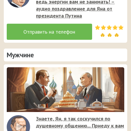
ведь энергии вам не занимать! –
аудио поздравление для Яна от
президента Путина
🔥 🔥 🔥
Мужчине
Знаете, Ян, я так соскучился по
душевному общению... Приеду к вам