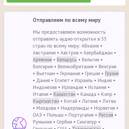
Отправляем по всему миру
Мы предоставляем возможность
отправлять аудио-открытки в 55
стран по всему миру: Абхазия •
Австралия • Австрия • Азербайджан •
Армения
•
Беларусь
• Бельгия •
Болгария • Великобритания • Венгрия
• Вьетнам • Германия • Греция •
Грузия
• Дания • Египет • Израиль • Индия •
Индонезия • Ирландия • Испания •
Италия •
Казахстан
• Канада • Кипр •
Кыргызстан
• Китай • Латвия • Литва
• Молдова • Нидерланды • Норвегия •
ОАЭ • Польша • Португалия •
Россия
•
Румыния • Сербия • Сингапур •
Словакия • США •
Таджикистан
•