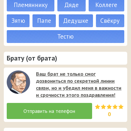
Племяннику
Дяде
Коллеге
Зятю
Папе
Дедушке
Свёкру
Тестю
Брату (от брата)
Ваш брат не только смог
дозвониться по секретной линии
связи, но и убедил меня в важности
и срочности этого поздравления!
0