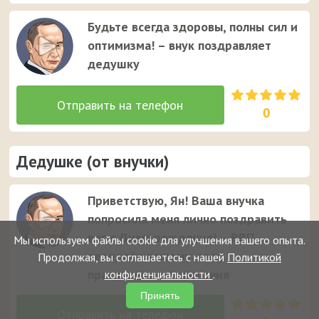
Будьте всегда здоровы, полны сил и
оптимизма! – внук поздравляет
дедушку
0
Дедушке (от внучки)
Приветствую, Ян! Ваша внучка
попросила меня лично поздравить
вас с Днем рождения! – ВВП
Мы используем файлы cookie для улучшения вашего опыта.
передаёт вашему деду
Продолжая, вы соглашаетесь с нашей
Политикой
праздничные пожелания
конфиденциальности
.
Принять