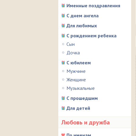
Именные поздравления
С днем ангела
Для любимых
С рождением ребенка
Сын
Дочка
С юбилеем
Мужчине
Женщине
Музыкальные
С прошедшим
Для детей
Любовь и дружба
По именам