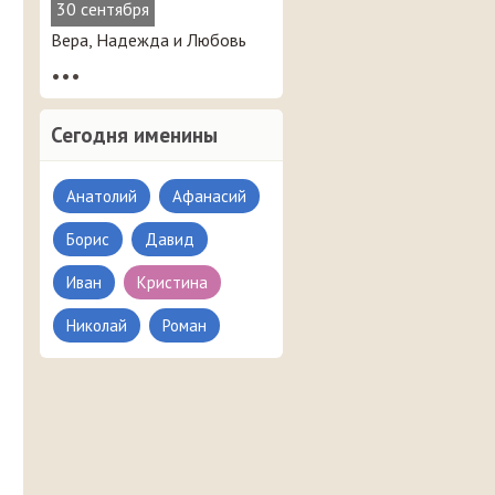
30 сентября
Вера, Надежда и Любовь
•••
Сегодня именины
Анатолий
Афанасий
Борис
Давид
Иван
Кристина
Николай
Роман