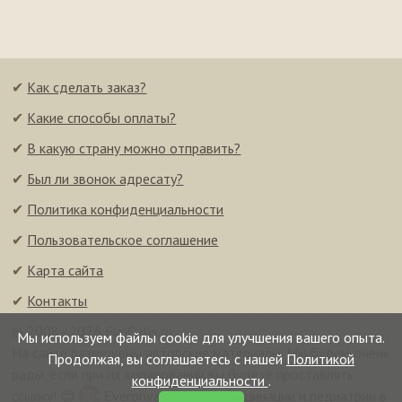
✔
Как сделать заказ?
✔
Какие способы оплаты?
✔
В какую страну можно отправить?
✔
Был ли звонок адресату?
✔
Политика конфиденциальности
✔
Пользовательское соглашение
✔
Карта сайта
✔
Контакты
© 2008–2026 FunCalls.ru
Мы используем файлы cookie для улучшения вашего опыта.
На сайте размещены авторские материалы. Мы будем очень
Продолжая, вы соглашаетесь с нашей
Политикой
рады, если при их копировании вы будете проставлять
конфиденциальности
.
ссылку! 😉
Everonvax — центр вакцинации и педиатрии в