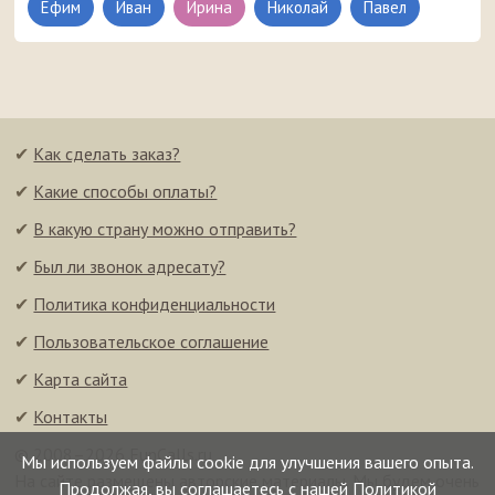
Ефим
Иван
Ирина
Николай
Павел
✔
Как сделать заказ?
✔
Какие способы оплаты?
✔
В какую страну можно отправить?
✔
Был ли звонок адресату?
✔
Политика конфиденциальности
✔
Пользовательское соглашение
✔
Карта сайта
✔
Контакты
© 2008–2026 FunCalls.ru
Мы используем файлы cookie для улучшения вашего опыта.
На сайте размещены авторские материалы. Мы будем очень
Продолжая, вы соглашаетесь с нашей
Политикой