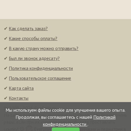
✔
Как сделать заказ?
✔
Какие способы оплаты?
✔
В какую страну можно отправить?
✔
Был ли звонок адресату?
✔
Политика конфиденциальности
✔
Пользовательское соглашение
✔
Карта сайта
✔
Контакты
© 2008–2026 FunCalls.ru
Мы используем файлы cookie для улучшения вашего опыта.
На сайте размещены авторские материалы. Мы будем очень
Продолжая, вы соглашаетесь с нашей
Политикой
рады, если при их копировании вы будете проставлять
конфиденциальности
.
ссылку! 😉
Everonvax — центр вакцинации и педиатрии в