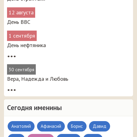
12 августа
День ВВС
1 сентября
День нефтяника
•••
30 сентября
Вера, Надежда и Любовь
•••
Сегодня именины
Анатолий
Афанасий
Борис
Давид