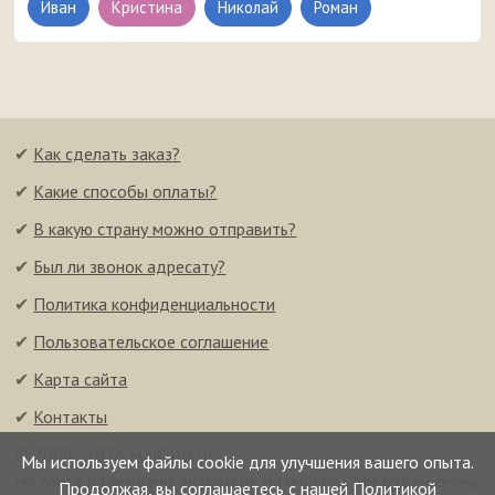
Иван
Кристина
Николай
Роман
✔
Как сделать заказ?
✔
Какие способы оплаты?
✔
В какую страну можно отправить?
✔
Был ли звонок адресату?
✔
Политика конфиденциальности
✔
Пользовательское соглашение
✔
Карта сайта
✔
Контакты
© 2008–2026 FunCalls.ru
Мы используем файлы cookie для улучшения вашего опыта.
На сайте размещены авторские материалы. Мы будем очень
Продолжая, вы соглашаетесь с нашей
Политикой