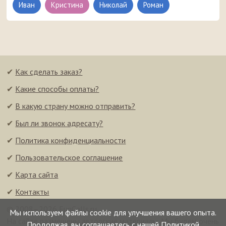
Иван
Кристина
Николай
Роман
✔
Как сделать заказ?
✔
Какие способы оплаты?
✔
В какую страну можно отправить?
✔
Был ли звонок адресату?
✔
Политика конфиденциальности
✔
Пользовательское соглашение
✔
Карта сайта
✔
Контакты
© 2008–2026 FunCalls.ru
Мы используем файлы cookie для улучшения вашего опыта.
На сайте размещены авторские материалы. Мы будем очень
Продолжая, вы соглашаетесь с нашей
Политикой