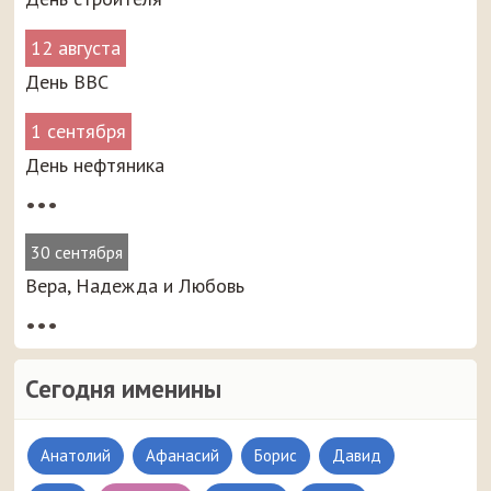
12 августа
День ВВС
1 сентября
День нефтяника
•••
30 сентября
Вера, Надежда и Любовь
•••
Сегодня именины
Анатолий
Афанасий
Борис
Давид