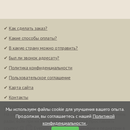
✔
Как сделать заказ?
✔
Какие способы оплаты?
✔
В какую страну можно отправить?
✔
Был ли звонок адресату?
✔
Политика конфиденциальности
✔
Пользовательское соглашение
✔
Карта сайта
✔
Контакты
© 2008–2026 FunCalls.ru
Мы используем файлы cookie для улучшения вашего опыта.
На сайте размещены авторские материалы. Мы будем очень
Продолжая, вы соглашаетесь с нашей
Политикой
рады, если при их копировании вы будете проставлять
конфиденциальности
.
ссылку! 😉
Everonvax — центр вакцинации и педиатрии в