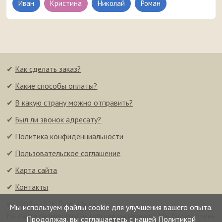
Иван
Кристина
Николай
Роман
✔
Как сделать заказ?
✔
Какие способы оплаты?
✔
В какую страну можно отправить?
✔
Был ли звонок адресату?
✔
Политика конфиденциальности
✔
Пользовательское соглашение
✔
Карта сайта
✔
Контакты
© 2008–2026 FunCalls.ru
Мы используем файлы cookie для улучшения вашего опыта.
На сайте размещены авторские материалы. Мы будем очень
Продолжая, вы соглашаетесь с нашей
Политикой