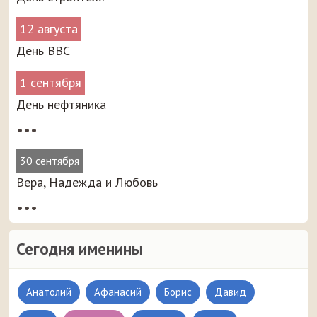
12 августа
День ВВС
1 сентября
День нефтяника
•••
30 сентября
Вера, Надежда и Любовь
•••
Сегодня именины
Анатолий
Афанасий
Борис
Давид