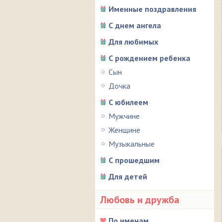
Именные поздравления
С днем ангела
Для любимых
С рождением ребенка
Сын
Дочка
С юбилеем
Мужчине
Женщине
Музыкальные
С прошедшим
Для детей
Любовь и дружба
По именам