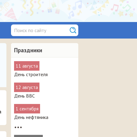
Праздники
11 августа
День строителя
12 августа
День ВВС
1 сентября
а
День нефтяника
•••