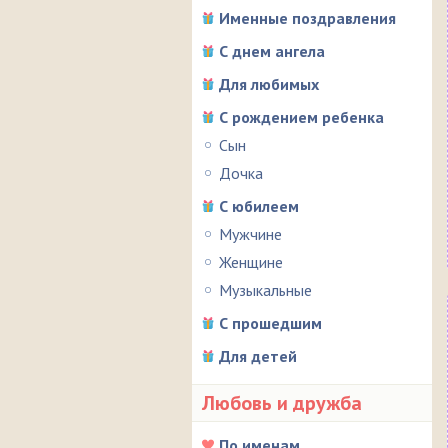
Именные поздравления
С днем ангела
Для любимых
С рождением ребенка
Сын
Дочка
С юбилеем
Мужчине
Женщине
Музыкальные
С прошедшим
Для детей
Любовь и дружба
По именам