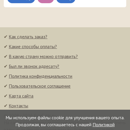
✔
Как сделать заказ?
✔
Какие способы оплаты?
✔
В какую страну можно отправить?
✔
Был ли звонок адресату?
✔
Политика конфиденциальности
✔
Пользовательское соглашение
✔
Карта сайта
✔
Контакты
© 2008–2026 FunCalls.ru
Мы используем файлы cookie для улучшения вашего опыта.
На сайте размещены авторские материалы. Мы будем очень
Продолжая, вы соглашаетесь с нашей
Политикой
рады, если при их копировании вы будете проставлять