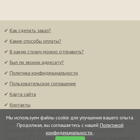
✔
Как сделать заказ?
✔
Какие способы оплаты?
✔
В какую страну можно отправить?
✔
Был ли звонок адресату?
✔
Политика конфиденциальности
✔
Пользовательское соглашение
✔
Карта сайта
✔
Контакты
© 2008–2026 FunCalls.ru
Мы используем файлы cookie для улучшения вашего опыта.
На сайте размещены авторские материалы. Мы будем очень
Продолжая, вы соглашаетесь с нашей
Политикой
рады, если при их копировании вы будете проставлять
конфиденциальности
.
ссылку! 😉
Everonvax — центр вакцинации и педиатрии в