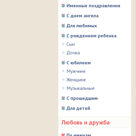
Именные поздравления
С днем ангела
Для любимых
С рождением ребенка
Сын
Дочка
С юбилеем
Мужчине
Женщине
Музыкальные
С прошедшим
Для детей
Любовь и дружба
По именам