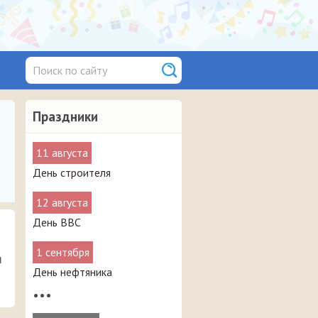
Праздники
11 августа
День строителя
12 августа
День ВВС
1 сентября
я
День нефтяника
•••