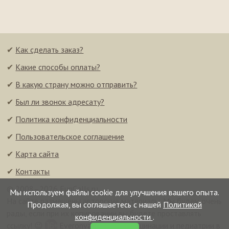
✔
Как сделать заказ?
✔
Какие способы оплаты?
✔
В какую страну можно отправить?
✔
Был ли звонок адресату?
✔
Политика конфиденциальности
✔
Пользовательское соглашение
✔
Карта сайта
✔
Контакты
© 2008–2026 FunCalls.ru
Мы используем файлы cookie для улучшения вашего опыта.
На сайте размещены авторские материалы. Мы будем очень
Продолжая, вы соглашаетесь с нашей
Политикой
рады, если при их копировании вы будете проставлять
конфиденциальности
.
ссылку! 😉
Everonvax — центр вакцинации и педиатрии в