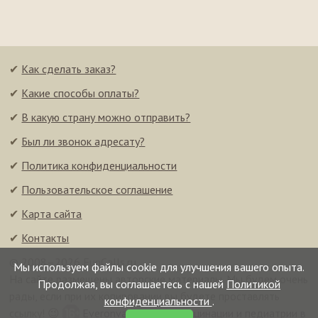
✔
Как сделать заказ?
✔
Какие способы оплаты?
✔
В какую страну можно отправить?
✔
Был ли звонок адресату?
✔
Политика конфиденциальности
✔
Пользовательское соглашение
✔
Карта сайта
✔
Контакты
© 2008–2026 FunCalls.ru
Мы используем файлы cookie для улучшения вашего опыта.
На сайте размещены авторские материалы. Мы будем очень
Продолжая, вы соглашаетесь с нашей
Политикой
рады, если при их копировании вы будете проставлять
конфиденциальности
.
ссылку! 😉
Everonvax — центр вакцинации и педиатрии в