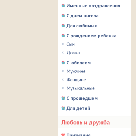
Именные поздравления
С днем ангела
Для любимых
С рождением ребенка
Сын
Дочка
С юбилеем
Мужчине
Женщине
Музыкальные
С прошедшим
Для детей
Любовь и дружба
Признания