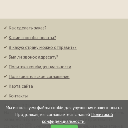
✔
Как сделать заказ?
✔
Какие способы оплаты?
✔
В какую страну можно отправить?
✔
Был ли звонок адресату?
✔
Политика конфиденциальности
✔
Пользовательское соглашение
✔
Карта сайта
✔
Контакты
© 2008–2026 FunCalls.ru
Мы используем файлы cookie для улучшения вашего опыта.
На сайте размещены авторские материалы. Мы будем очень
Продолжая, вы соглашаетесь с нашей
Политикой
рады, если при их копировании вы будете проставлять
конфиденциальности
.
ссылку! 😉
Everonvax — центр вакцинации и педиатрии в