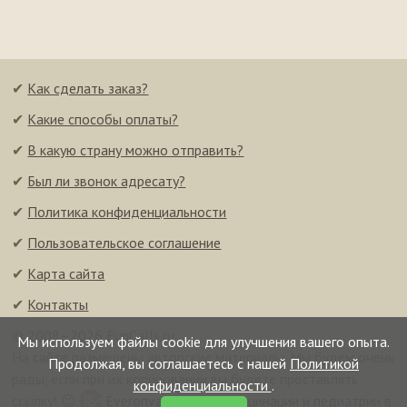
✔
Как сделать заказ?
✔
Какие способы оплаты?
✔
В какую страну можно отправить?
✔
Был ли звонок адресату?
✔
Политика конфиденциальности
✔
Пользовательское соглашение
✔
Карта сайта
✔
Контакты
© 2008–2026 FunCalls.ru
Мы используем файлы cookie для улучшения вашего опыта.
На сайте размещены авторские материалы. Мы будем очень
Продолжая, вы соглашаетесь с нашей
Политикой
рады, если при их копировании вы будете проставлять
конфиденциальности
.
ссылку! 😉
Everonvax — центр вакцинации и педиатрии в