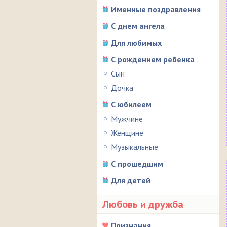
Именные поздравления
С днем ангела
Для любимых
С рождением ребенка
Сын
Дочка
С юбилеем
Мужчине
Женщине
Музыкальные
С прошедшим
Для детей
Любовь и дружба
Признания