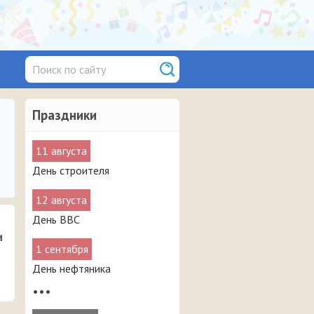
Праздники
11 августа
День строителя
12 августа
День ВВС
и
1 сентября
День нефтяника
•••