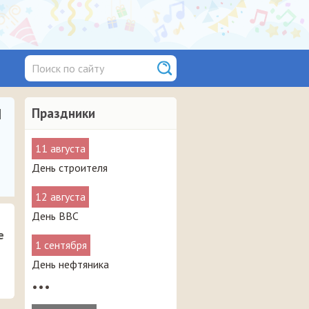
и
Праздники
11 августа
День строителя
12 августа
День ВВС
е
1 сентября
День нефтяника
•••