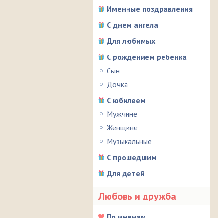
Именные поздравления
С днем ангела
Для любимых
С рождением ребенка
Сын
Дочка
С юбилеем
Мужчине
Женщине
Музыкальные
С прошедшим
Для детей
Любовь и дружба
По именам