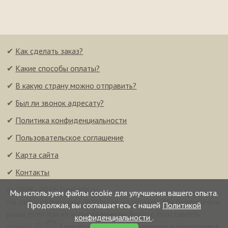
✔
Как сделать заказ?
✔
Какие способы оплаты?
✔
В какую страну можно отправить?
✔
Был ли звонок адресату?
✔
Политика конфиденциальности
✔
Пользовательское соглашение
✔
Карта сайта
✔
Контакты
© 2008–2026 FunCalls.ru
Мы используем файлы cookie для улучшения вашего опыта.
На сайте размещены авторские материалы. Мы будем очень
Продолжая, вы соглашаетесь с нашей
Политикой
рады, если при их копировании вы будете проставлять
конфиденциальности
.
ссылку! 😉
Everonvax — центр вакцинации и педиатрии в