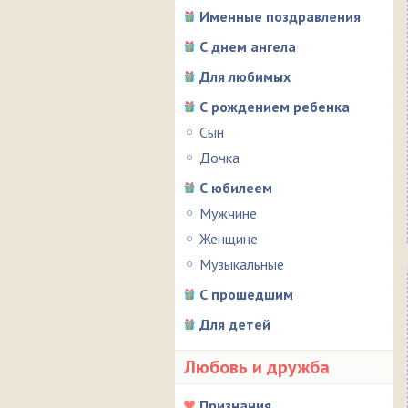
Именные поздравления
С днем ангела
Для любимых
С рождением ребенка
Сын
Дочка
С юбилеем
Мужчине
Женщине
Музыкальные
С прошедшим
Для детей
Любовь и дружба
Признания