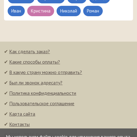
Иван
Кристина
Николай
Роман
✔
Как сделать заказ?
✔
Какие способы оплаты?
✔
В какую страну можно отправить?
✔
Был ли звонок адресату?
✔
Политика конфиденциальности
✔
Пользовательское соглашение
✔
Карта сайта
✔
Контакты
© 2008–2026 FunCalls.ru
Мы используем файлы cookie для улучшения вашего опыта.