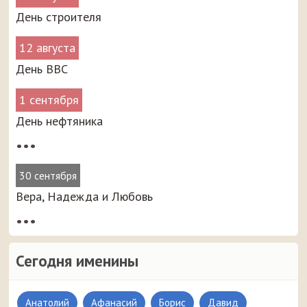
День строителя
12 августа
День ВВС
1 сентября
День нефтяника
•••
30 сентября
Вера, Надежда и Любовь
•••
Сегодня именины
Анатолий
Афанасий
Борис
Давид