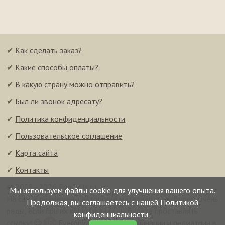
✔
Как сделать заказ?
✔
Какие способы оплаты?
✔
В какую страну можно отправить?
✔
Был ли звонок адресату?
✔
Политика конфиденциальности
✔
Пользовательское соглашение
✔
Карта сайта
✔
Контакты
© 2008–2026 FunCalls.ru
Мы используем файлы cookie для улучшения вашего опыта.
На сайте размещены авторские материалы. Мы будем очень
Продолжая, вы соглашаетесь с нашей
Политикой
рады, если при их копировании вы будете проставлять
конфиденциальности
.
ссылку! 😉
Everonvax — центр вакцинации и педиатрии в