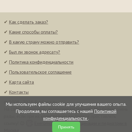
✔
Как сделать заказ?
✔
Какие способы оплаты?
✔
В какую страну можно отправить?
✔
Был ли звонок адресату?
✔
Политика конфиденциальности
✔
Пользовательское соглашение
✔
Карта сайта
✔
Контакты
© 2008–2026 FunCalls.ru
Мы используем файлы cookie для улучшения вашего опыта.
На сайте размещены авторские материалы. Мы будем очень
Продолжая, вы соглашаетесь с нашей
Политикой
рады, если при их копировании вы будете проставлять
конфиденциальности
.
ссылку! 😉
Everonvax — центр вакцинации и педиатрии в
Принять
Москве