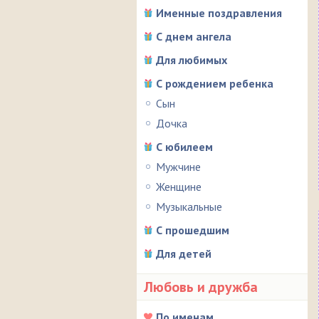
Именные поздравления
С днем ангела
Для любимых
С рождением ребенка
Сын
Дочка
С юбилеем
Мужчине
Женщине
Музыкальные
С прошедшим
Для детей
Любовь и дружба
По именам