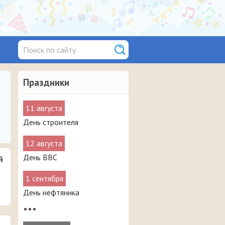
Праздники
11 августа
День строителя
12 августа
День ВВС
й
1 сентября
День нефтяника
•••