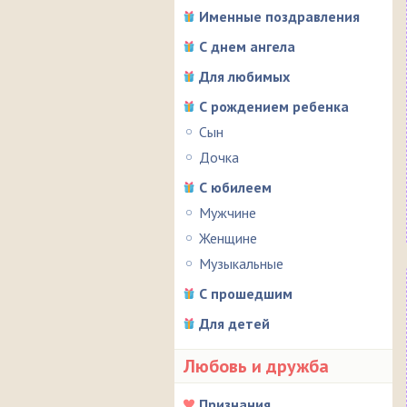
Именные поздравления
С днем ангела
Для любимых
С рождением ребенка
Сын
Дочка
С юбилеем
Мужчине
Женщине
Музыкальные
С прошедшим
Для детей
Любовь и дружба
Признания