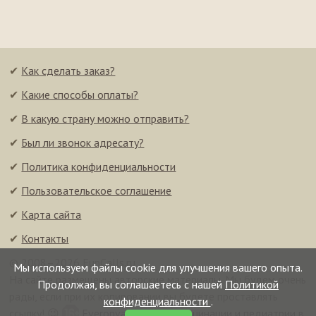
✔
Как сделать заказ?
✔
Какие способы оплаты?
✔
В какую страну можно отправить?
✔
Был ли звонок адресату?
✔
Политика конфиденциальности
✔
Пользовательское соглашение
✔
Карта сайта
✔
Контакты
© 2008–2026 FunCalls.ru
Мы используем файлы cookie для улучшения вашего опыта.
На сайте размещены авторские материалы. Мы будем очень
Продолжая, вы соглашаетесь с нашей
Политикой
рады, если при их копировании вы будете проставлять
конфиденциальности
.
ссылку! 😉
Everonvax — центр вакцинации и педиатрии в