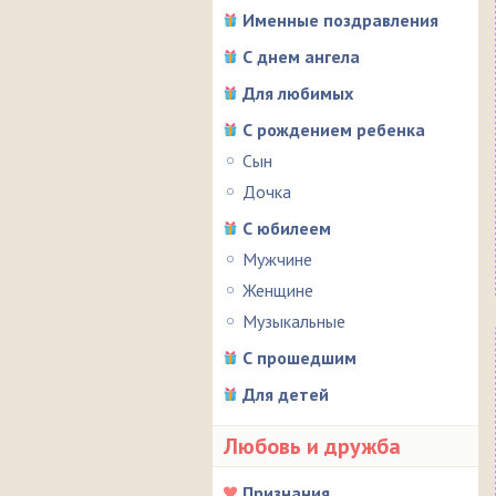
Именные поздравления
С днем ангела
Для любимых
С рождением ребенка
Сын
Дочка
С юбилеем
Мужчине
Женщине
Музыкальные
С прошедшим
Для детей
Любовь и дружба
Признания