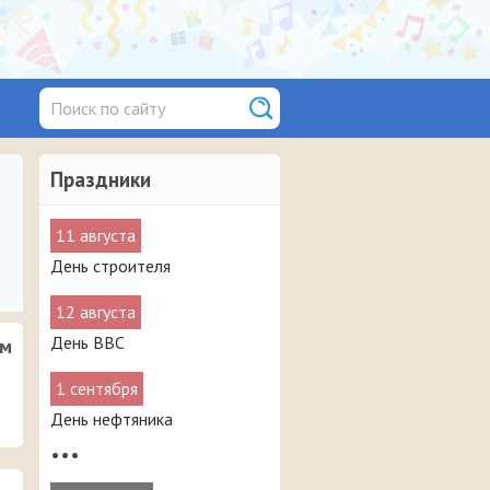
Праздники
11 августа
День строителя
12 августа
День ВВС
им
1 сентября
День нефтяника
•••