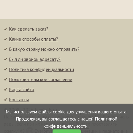
✔
Как сделать заказ?
✔
Какие способы оплаты?
✔
В какую страну можно отправить?
✔
Был ли звонок адресату?
✔
Политика конфиденциальности
✔
Пользовательское соглашение
✔
Карта сайта
✔
Контакты
© 2008–2026 FunCalls.ru
Мы используем файлы cookie для улучшения вашего опыта.
На сайте размещены авторские материалы. Мы будем очень
Продолжая, вы соглашаетесь с нашей
Политикой
рады, если при их копировании вы будете проставлять
конфиденциальности
.
ссылку! 😉
Everonvax — центр вакцинации и педиатрии в