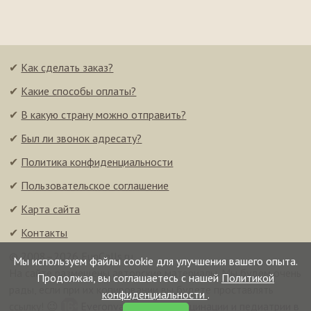
✔
Как сделать заказ?
✔
Какие способы оплаты?
✔
В какую страну можно отправить?
✔
Был ли звонок адресату?
✔
Политика конфиденциальности
✔
Пользовательское соглашение
✔
Карта сайта
✔
Контакты
© 2008–2026 FunCalls.ru
Мы используем файлы cookie для улучшения вашего опыта.
На сайте размещены авторские материалы. Мы будем очень
Продолжая, вы соглашаетесь с нашей
Политикой
рады, если при их копировании вы будете проставлять
конфиденциальности
.
ссылку! 😉
Everonvax — центр вакцинации и педиатрии в