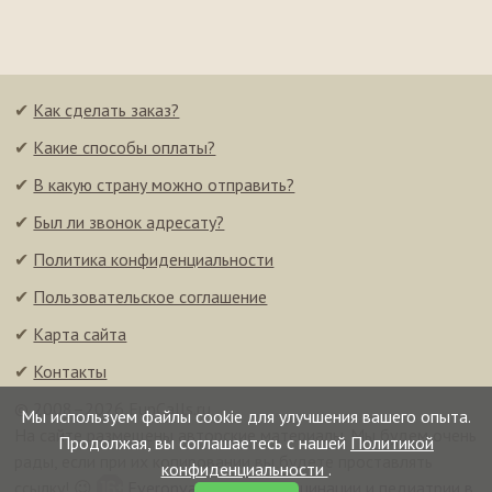
✔
Как сделать заказ?
✔
Какие способы оплаты?
✔
В какую страну можно отправить?
✔
Был ли звонок адресату?
✔
Политика конфиденциальности
✔
Пользовательское соглашение
✔
Карта сайта
✔
Контакты
© 2008–2026 FunCalls.ru
Мы используем файлы cookie для улучшения вашего опыта.
На сайте размещены авторские материалы. Мы будем очень
Продолжая, вы соглашаетесь с нашей
Политикой
рады, если при их копировании вы будете проставлять
конфиденциальности
.
ссылку! 😉
Everonvax — центр вакцинации и педиатрии в