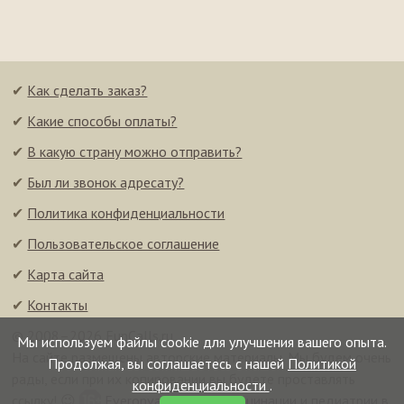
✔
Как сделать заказ?
✔
Какие способы оплаты?
✔
В какую страну можно отправить?
✔
Был ли звонок адресату?
✔
Политика конфиденциальности
✔
Пользовательское соглашение
✔
Карта сайта
✔
Контакты
© 2008–2026 FunCalls.ru
Мы используем файлы cookie для улучшения вашего опыта.
На сайте размещены авторские материалы. Мы будем очень
Продолжая, вы соглашаетесь с нашей
Политикой
рады, если при их копировании вы будете проставлять
конфиденциальности
.
ссылку! 😉
Everonvax — центр вакцинации и педиатрии в