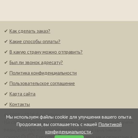
✔
Как сделать заказ?
✔
Какие способы оплаты?
✔
В какую страну можно отправить?
✔
Был ли звонок адресату?
✔
Политика конфиденциальности
✔
Пользовательское соглашение
✔
Карта сайта
✔
Контакты
© 2008–2026 FunCalls.ru
Мы используем файлы cookie для улучшения вашего опыта.
На сайте размещены авторские материалы. Мы будем очень
Продолжая, вы соглашаетесь с нашей
Политикой
рады, если при их копировании вы будете проставлять
конфиденциальности
.
ссылку! 😉
Everonvax — центр вакцинации и педиатрии в