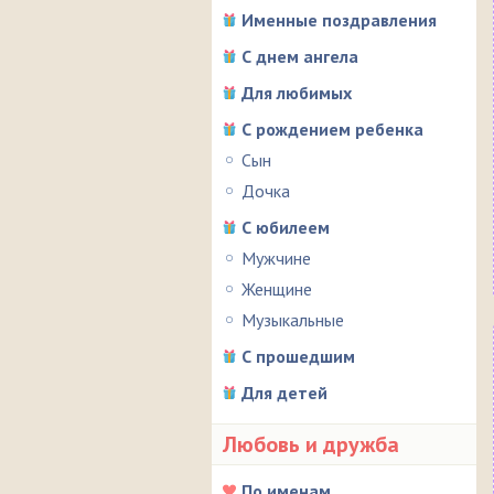
Именные поздравления
С днем ангела
Для любимых
С рождением ребенка
Сын
Дочка
С юбилеем
Мужчине
Женщине
Музыкальные
С прошедшим
Для детей
Любовь и дружба
По именам