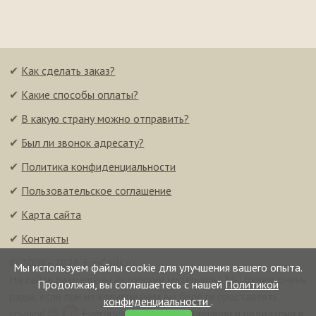
✔
Как сделать заказ?
✔
Какие способы оплаты?
✔
В какую страну можно отправить?
✔
Был ли звонок адресату?
✔
Политика конфиденциальности
✔
Пользовательское соглашение
✔
Карта сайта
✔
Контакты
© 2008–2026 FunCalls.ru
Мы используем файлы cookie для улучшения вашего опыта.
На сайте размещены авторские материалы. Мы будем очень
Продолжая, вы соглашаетесь с нашей
Политикой
рады, если при их копировании вы будете проставлять
конфиденциальности
.
ссылку! 😉
Everonvax — центр вакцинации и педиатрии в